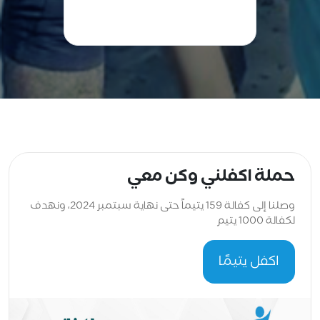
حملة اكفلني وكن معي
وصلنا إلى كفالة 159 يتيماً حتى نهاية سبتمبر 2024، ونهدف
لكفالة 1000 يتيم
اكفل يتيمًا