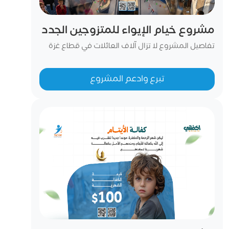
مشروع خيام الإيواء للمتزوجين الجدد
تفاصيل المشروع لا تزال آلاف العائلات في قطاع غزة
تعيش ظروف نزوح قاسية بعد ما تعرضت له من دمار
واسع وفقدان للمنازل، في ظل ارتفاع تكاليف
تبرع وادعم المشروع
المعيشة وضعف الإمكانيات المتاحة. ويواجه كثير من
المتزوجين الجدد تحديات كبيرة في بداية حياتهم
الزوجية، حيث يجدون أنفسهم دون مأوى مستقل،
ويضطرون للعيش في أماكن م...