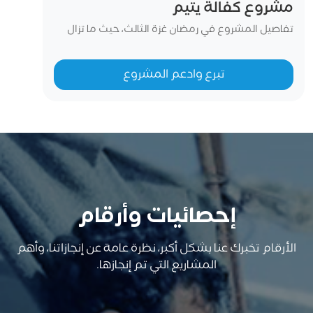
مشروع كفالة يتيم
تفاصيل المشروع في رمضان غزة الثالث، حيث ما تزال
آلاف الأسر تعيش في النزوح والتشريد والحصار، تعاني
أسر الأيتام – التي فقدت معيلها – من صعوبة تلبية
تبرع وادعم المشروع
احتياجاتها الأساسية، ويثقل كاهلها عبء توفير الغذاء
والملبس والتعليم. انطلاقًا من قيم الرحمة والتكافل،
نسعى مع أهل الخير والعطاء إلى توفي...
إحصائيات وأرقام
الأرقام تخبرك عنا بشكل أكبر، نظرة عامة عن إنجازاتنا، وأهم
المشاريع التي تم إنجازها.