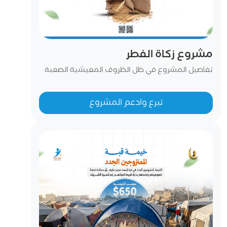
مشروع زكاة الفطر
تفاصيل المشروع في ظل الظروف المعيشية الصعبة
التي يعيشها أهل غزة، وارتفاع تكاليف الحياة، وضعف
القدرة الشرائية لدى كثير من الأسر، تبرز أهمية زكاة
تبرع وادعم المشروع
الفطر في سدّ بعض احتياجات الفقراء والمحتاجين قبل
يوم العيد. وفي ظل هذه الظروف الاستثنائية، أصبح
إخراج زكاة الفطر نقدًا أكثر تحقيقًا لمقصد الإغناء؛ حيث...