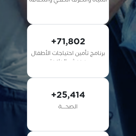
المياه والصرف الصحي والنظافة
71,802+
برنامج تأمين احتياجات الأطفال
وحديثي الولادة
25,414+
الصحـــة