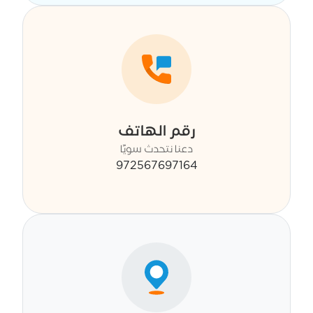
رقم الهاتف
دعنا نتحدث سويًا
972567697164