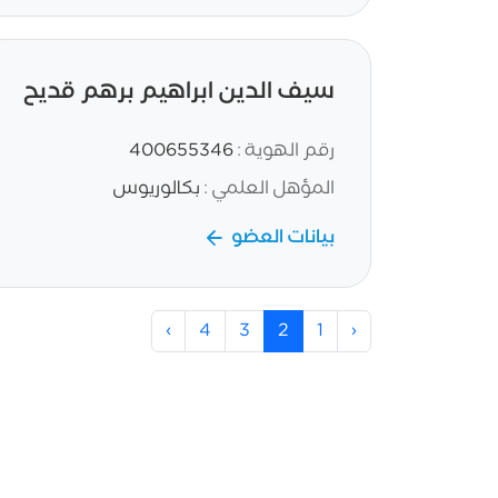
سيف الدين ابراهيم برهم قديح
رقم الهوية :
400655346
المؤهل العلمي :
بكالوريوس
بيانات العضو
›
4
3
2
1
‹